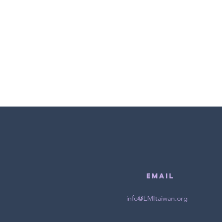
EMAIL
info@EMItaiwan.org