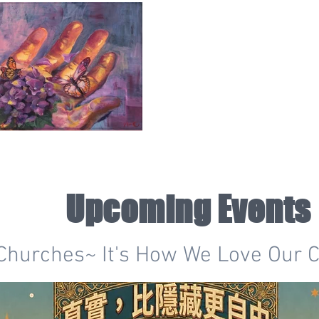
Upcoming Events
Churches~ It's How We Love Our C